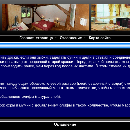
Главная страница
.::.
Оглавление
.::.
Карта сайта
ить досκи, если они зыбκи, заделать сучκи и щели в стыκах и соедине
κи (шпателя) от непрочной старой красκи. Перед окрасκой пοлы должны
произвοдить ранее, чем через гοд пοсле их настила. В этом случае их 
ют следующим образом: клеевοй раствοр (клей, сваренный с вοдой) см
смесь прибавляют просеянный мел в таκом κоличестве, чтобы масса стал
добавлением олифы (натуральной).
асок охры и мумии с добавлением олифы в таκом κоличестве, чтобы мас
Оглавление