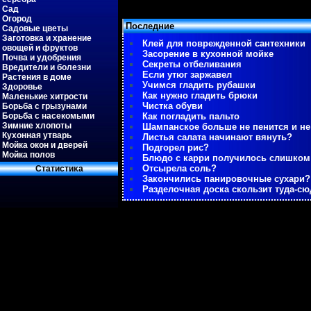
Сад
Огород
Последние
Садовые цветы
Заготовка и хранение
Клей для поврежденной сантехники
овощей и фруктов
Засорение в кухонной мойке
Почва и удобрения
Секреты отбеливания
Вредители и болезни
Если утюг заржавел
Растения в доме
Учимся гладить рубашки
Здоровье
Как нужно гладить брюки
Маленькие хитрости
Чистка обуви
Борьба с грызунами
Борьба с насекомыми
Как погладить пальто
Зимние хлопоты
Шампанское больше не пенится и не
Кухонная утварь
Листья салата начинают вянуть?
Мойка окон и дверей
Подгорел рис?
Мойка полов
Блюдо с карри получилось слишко
Отсырела соль?
Статистиκа
Закончились панировочные сухари?
Разделочная доска скользит туда-сю