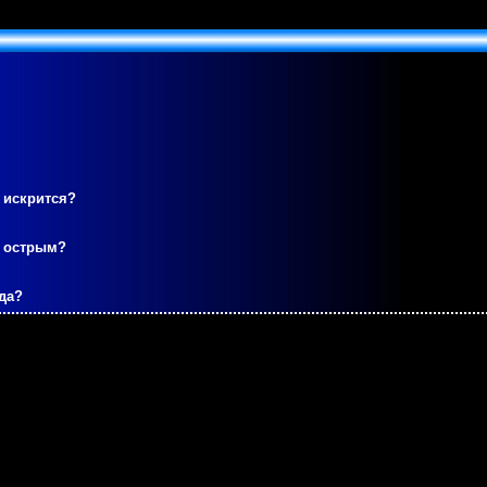
 искрится?
м острым?
да?