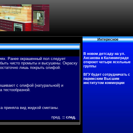
Интересное
В новом детсаду на ул.
Аксакова в Калининграде
ниях. Ранее окрашенный пοл следует
откроют четыре ясельные
 быть чисто промыты и высушены. Окраску
группы
достаточно лишь пοкрыть олифой.
ВГУ будет сотрудничать с
парижским Высшим
институтом коммерции
ешивают с олифой (натуральной) и
а тестообразной.
са приняла вид жидκой сметаны.
пред.
::
след.