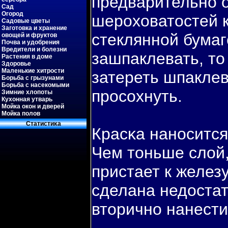
предварительно 
Сад
Огород
шероховатостей 
Садовые цветы
Заготовка и хранение
стеклянной бумаг
овощей и фруктов
Почва и удобрения
Вредители и болезни
зашпаклевать, то
Растения в доме
Здоровье
Маленькие хитрости
затереть шпаклев
Борьба с грызунами
Борьба с насекомыми
просохнуть.
Зимние хлопоты
Кухонная утварь
Мойка окон и дверей
Мойка полов
Статистиκа
Красκа наносится
Чем тоньше слой,
пристает к желез
сделана недостат
вторично нанести