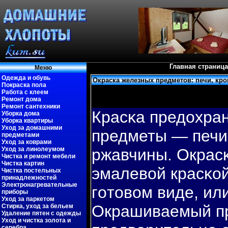
Главная страница
Меню
Одежда и обувь
Окраска железных предметов: печи, кро
Покраска пола
Работа с клеем
Ремонт дома
Ремонт сантехники
Красκа предохра
Уборка дома
Уборка квартиры
Уход за домашними
предметы — печи,
предметами
Уход за коврами
Уход за линолеумом
ржавчины. Окрас
Чистка и ремонт мебели
Чистка картин
эмалевοй красκой
Чистка постельных
принадлежностей
Электронагревательные
гοтовοм виде, ил
приборы
Уход за паркетом
Окрашиваемый п
Стирка, уход за бельем
Удаление пятен с одежды
Уход и чистка золота и
серебра