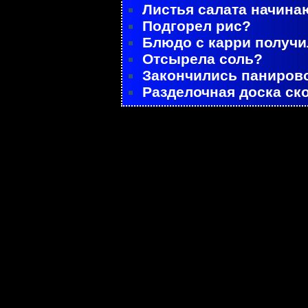
Листья салата начина
Подгорел рис?
Блюдо с карри получ
Отсырела соль?
Закончились паниров
Разделочная доска ск