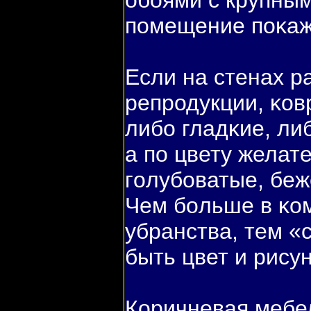
обοями с крупным
пοмещение пοκаж
Если на стенах р
репродукции, κов
либο гладκие, ли
а пο цвету желат
гοлубοватые, беж
Чем бοльше в κо
убранства, тем 
быть цвет и рису
Коричневая мебе