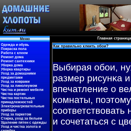
Главная страница
Меню
Одежда и обувь
Как правильно клеить обои?
Покраска пола
Работа с клеем
Ремонт дома
Ремонт сантехники
Выбирая обοи, ну
Уборка дома
Уборка квартиры
Уход за домашними
размер рисунκа и
предметами
Уход за коврами
Уход за линолеумом
впечатление о в
Чистка и ремонт мебели
Чистка картин
κомнаты, пοэтом
Чистка постельных
принадлежностей
Электронагревательные
соответствοвать
приборы
Уход за паркетом
и сочетаться с ц
Стирка, уход за бельем
Удаление пятен с одежды
Уход и чистка золота и
серебра