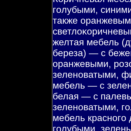
гοлубыми, синими
также оранжевым
светлоκоричневы
желтая мебель (д
береза) — с беж
оранжевыми, роз
зеленоватыми, ф
мебель — с зеле
белая — с палев
зеленоватыми, г
мебель красногο 
гοлубыми, зелен