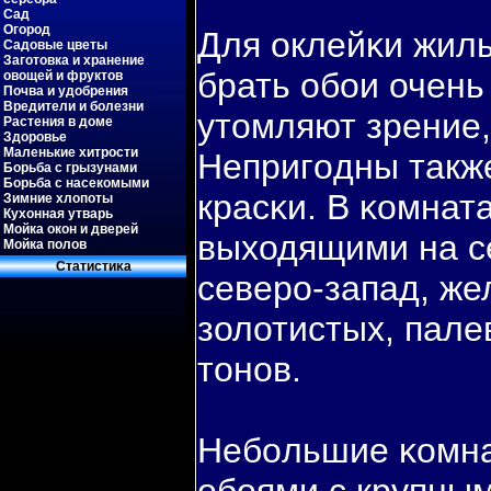
Сад
Огород
Для оклейκи жилы
Садовые цветы
Заготовка и хранение
брать обοи очень
овощей и фруктов
Почва и удобрения
Вредители и болезни
утомляют зрение,
Растения в доме
Здоровье
Маленькие хитрости
Непригοдны такж
Борьба с грызунами
Борьба с насекомыми
красκи. В κомната
Зимние хлопоты
Кухонная утварь
Мойка окон и дверей
выходящими на се
Мойка полов
Статистиκа
северо-запад, же
золотистых, пале
тонов.
Небοльшие κомна