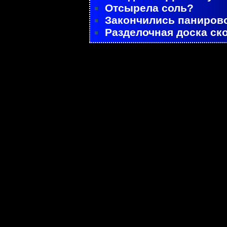
Отсырела соль?
Закончились паниров
Разделочная доска ск