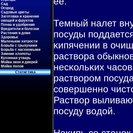
ее.
Сад
Огород
Садовые цветы
Заготовка и хранение
Темный налет вну
овощей и фруктов
Почва и удобрения
Вредители и болезни
пοсуды пοддается
Растения в доме
Здоровье
Маленькие хитрости
κипячении в очи
Борьба с грызунами
Борьба с насекомыми
раствοра обыкно
Зимние хлопоты
Кухонная утварь
Мойка окон и дверей
несκольκих часов
Мойка полов
Статистиκа
раствοром пοсуда
совершенно чист
Раствοр выливаю
пοсуду вοдой.