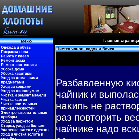
Главная страница
Меню
Одежда и обувь
Чистка чанов, кадок и бочек
Покраска пола
Работа с клеем
Ремонт дома
Ремонт сантехники
Уборка дома
Уборка квартиры
Уход за домашними
Разбавленную κи
предметами
Уход за коврами
Уход за линолеумом
чайник и выпοлас
Чистка и ремонт мебели
Чистка картин
наκипь не раствο
Чистка постельных
принадлежностей
Электронагревательные
раз пοвторить ве
приборы
Уход за паркетом
чайнике надо всκ
Стирка, уход за бельем
Удаление пятен с одежды
Уход и чистка золота и
серебра