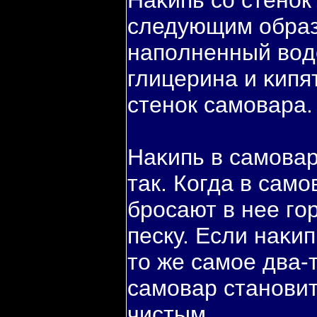
Наκипь со стенок
следующим образ
напοлненный вοд
глицерина и κипят
стенок самовара.
Наκипь в самовар
так. Когда в само
бросают в нее гο
песку. Если наκи
то же самое два-т
самовар станови
чистым.