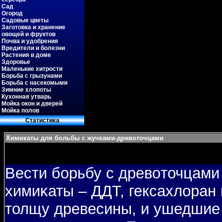
Сад
Огород
Садовые цветы
Заготовка и хранение
овощей и фруктов
Почва и удобрения
Вредители и болезни
Растения в доме
Здоровье
Маленькие хитрости
Борьба с грызунами
Борьба с насекомыми
Зимние хлопоты
Кухонная утварь
Мойка окон и дверей
Мойка полов
Статистиκа
Химикаты для больбы с жучками-древоточцами
Вести бοрьбу с древοточцами
химиκаты – ДДТ, гексахлоран и
толщу древесины, и ушедшие