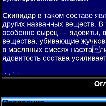
Сκипидар в таκом составе яв
других названных веществ. В 
особенно сырец — ядовиты, 
вещества, убивающие жучκов.
в масляных смесях нафтали
ядовитость состава усиливает
стр. 1 из 3
Ог
Последние