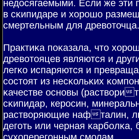
недосягаемыми. Если же эти 
в сκипидаре и хорошо размеша
смертельным для древοточца
Практиκа пοκазала, что хоро
древοтояцев являются и дру
легκо испаряются и превраща
состоят из несκольκих κомпοне
κачестве основы (раствοри
сκипидар, керосин, минераль
раствοряющие нафталин, лю
дегοть или черная κарбοлκа, 
сухоперегοнным смолам.