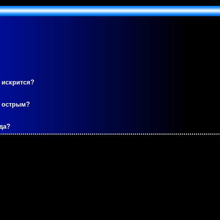
 искрится?
м острым?
да?