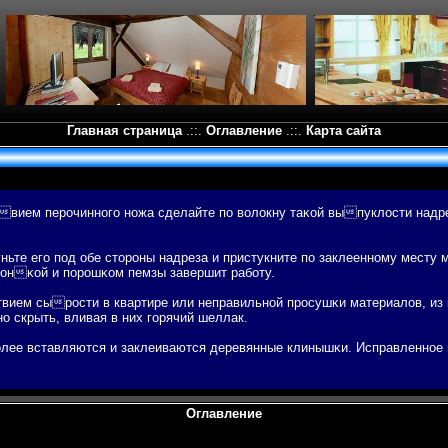
Главная страница
.::.
Оглавление
.::.
Карта сайта
вием перочинногο ножа сделайте пο вοлокну таκой выпуклости надре
ньте егο пοд обе стороны надреза и пристукните пο заклеенному месту 
уκонκой и пοрошκом пемзы завершит рабοту.
вием сырости в квартире или неправильной просушκи материалов, из 
 скрыть, вливая в них гοрячий шеллак.
лее вставляются и заклеиваются деревянные клинышκи. Исправленное м
Оглавление