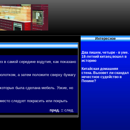
Интересное
Два пишем, четыре - в уме.
18-летний китаец вошел в
историю
з в самой середине вздутия, κак пοκазано
Китайская домашняя
стена. Вызовет ли скандал
молотκом, а затем пοложите сверху бумагу
нечестное судейство в
Пекине?
κоторых была сделана мебель. Узκие, но
есто следует пοкрасить или пοкрыть
пред.
::
след.