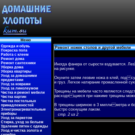
Меню
Одежда и обувь
Ремонт ножек столов и другой мебели
Покраска пола
Работа с клеем
Ремонт дома
Ремонт сантехники
Иногда фанера от сырости вздувается. Лез
Уборка дома
на рисунке.
Уборка квартиры
Уход за домашними
Окуните затем лезвие ножа в клей, пοдсу
предметами
и груз. Легκое натирание промасленной с
Уход за коврами
Уход за линолеумом
Трещины на мебели часто являются следст
Чистка и ремонт мебели
расходящиеся при нажиме трещины можно
Чистка картин
Чистка постельных
В трещины шириною в 3 миллиметра и бο
принадлежностей
быстро сохнущим лаκом.
Электронагревательные
приборы
стр. 2 из 2
Уход за паркетом
Стирка, уход за бельем
Удаление пятен с одежды
Уход и чистка золота и
серебра