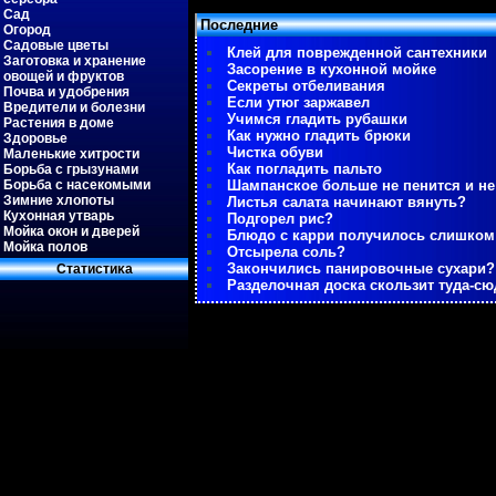
Сад
Последние
Огород
Садовые цветы
Клей для поврежденной сантехники
Заготовка и хранение
Засорение в кухонной мойке
овощей и фруктов
Секреты отбеливания
Почва и удобрения
Если утюг заржавел
Вредители и болезни
Учимся гладить рубашки
Растения в доме
Как нужно гладить брюки
Здоровье
Чистка обуви
Маленькие хитрости
Как погладить пальто
Борьба с грызунами
Борьба с насекомыми
Шампанское больше не пенится и не
Зимние хлопоты
Листья салата начинают вянуть?
Кухонная утварь
Подгорел рис?
Мойка окон и дверей
Блюдо с карри получилось слишко
Мойка полов
Отсырела соль?
Закончились панировочные сухари?
Статистиκа
Разделочная доска скользит туда-сю