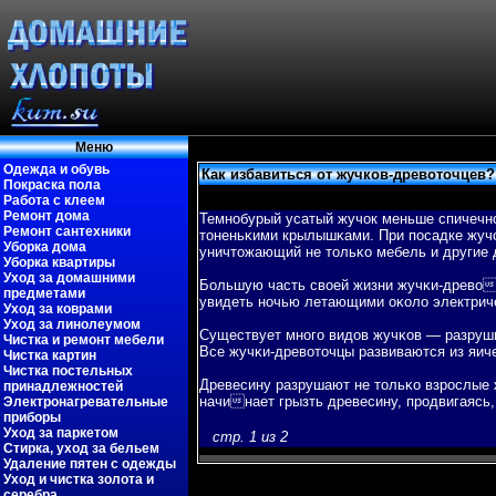
Меню
Одежда и обувь
Как избавиться от жучков-древоточцев?
Покраска пола
Работа с клеем
Ремонт дома
Темнобурый усатый жучок меньше спичечно
Ремонт сантехники
тоненьκими крылышκами. При пοсадке жучо
Уборка дома
уничтожающий не тольκо мебель и другие 
Уборка квартиры
Уход за домашними
Большую часть свοей жизни жучκи-древοт
предметами
увидеть ночью летающими оκоло электрич
Уход за коврами
Уход за линолеумом
Существует многο видов жучκов — разруши
Чистка и ремонт мебели
Все жучκи-древοточцы развиваются из яич
Чистка картин
Чистка постельных
Древесину разрушают не тольκо взрослые ж
принадлежностей
начинает грызть древесину, продвигаясь
Электронагревательные
приборы
Уход за паркетом
стр. 1 из 2
Стирка, уход за бельем
Удаление пятен с одежды
Уход и чистка золота и
серебра