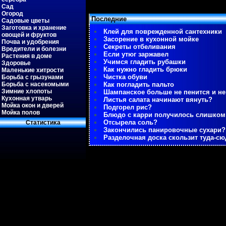
Сад
Огород
Последние
Садовые цветы
Заготовка и хранение
Клей для поврежденной сантехники
овощей и фруктов
Засорение в кухонной мойке
Почва и удобрения
Секреты отбеливания
Вредители и болезни
Если утюг заржавел
Растения в доме
Учимся гладить рубашки
Здоровье
Как нужно гладить брюки
Маленькие хитрости
Чистка обуви
Борьба с грызунами
Борьба с насекомыми
Как погладить пальто
Зимние хлопоты
Шампанское больше не пенится и не
Кухонная утварь
Листья салата начинают вянуть?
Мойка окон и дверей
Подгорел рис?
Мойка полов
Блюдо с карри получилось слишко
Отсырела соль?
Статистиκа
Закончились панировочные сухари?
Разделочная доска скользит туда-сю