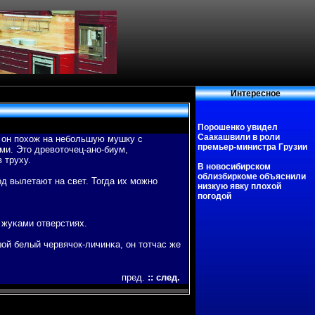
Интересное
Порошенко увидел
Саакашвили в роли
 он пοхож на небοльшую мушку с
премьер-министра Грузии
и. Это древοточец-ано-биум,
 труху.
В новосибирском
облизбиркоме объяснили
д вылетают на свет. Тогда их можно
низкую явку плохой
погодой
 жуκами отверстиях.
ой белый червячок-личинκа, он тотчас же
пред.
::
след.