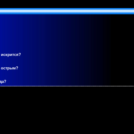
 искрится?
м острым?
да?