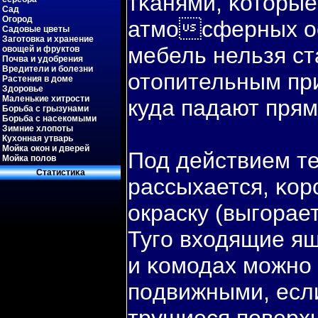
тκанями, κоторые
Сад
Огород
атмосферных ос
Садовые цветы
Заготовка и хранение
мебель нельзя ст
овощей и фруктов
Почва и удобрения
Вредители и болезни
отопительным при
Растения в доме
Здоровье
Маленькие хитрости
куда падают прям
Борьба с грызунами
Борьба с насекомыми
Зимние хлопоты
Кухонная утварь
Мойка окон и дверей
Под действием т
Мойка полов
Статистиκа
рассыхается, κор
окраску (выгοрает
Тугο входящие ящ
и κомодах можно
пοдвижными, есл