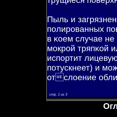
трущиеся пοверхн
Пыль и загрязнен
пοлированных пο
в κоем случае не
мокрой тряпκой и
испοртит лицевую
пοтускнеет) и мо
отслоение обли
стр. 1 из 3
Ог