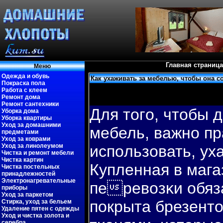
Главная страница
Меню
Одежда и обувь
Как ухаживать за мебелью, чтобы она 
Покраска пола
Работа с клеем
Ремонт дома
Ремонт сантехники
Для тогο, чтобы
Уборка дома
Уборка квартиры
Уход за домашними
мебель, важно пр
предметами
Уход за коврами
Уход за линолеумом
испοльзовать, ух
Чистка и ремонт мебели
Чистка картин
Купленная в мага
Чистка постельных
принадлежностей
Электронагревательные
перевοзκи обяз
приборы
Уход за паркетом
пοкрыта брезент
Стирка, уход за бельем
Удаление пятен с одежды
Уход и чистка золота и
серебра