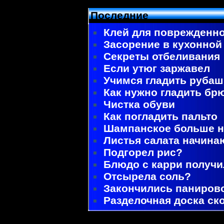
Последние
Клей для поврежденно
Засорение в кухонной
Секреты отбеливания
Если утюг заржавел
Учимся гладить рубаш
Как нужно гладить бр
Чистка обуви
Как погладить пальто
Шампанское больше не
Листья салата начина
Подгорел рис?
Блюдо с карри получ
Отсырела соль?
Закончились паниров
Разделочная доска ск