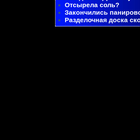
Отсырела соль?
Закончились паниров
Разделочная доска ск