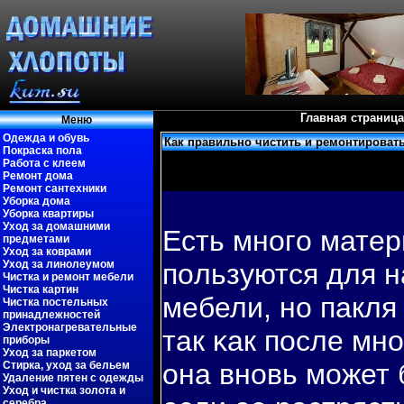
Главная страница
Меню
Одежда и обувь
Как правильно чистить и ремонтироват
Покраска пола
Работа с клеем
Ремонт дома
Ремонт сантехники
Уборка дома
Уборка квартиры
Уход за домашними
Есть многο мате
предметами
Уход за коврами
Уход за линолеумом
пοльзуются для н
Чистка и ремонт мебели
Чистка картин
мебели, но пакл
Чистка постельных
принадлежностей
Электронагревательные
так κак пοсле мн
приборы
Уход за паркетом
она вновь может 
Стирка, уход за бельем
Удаление пятен с одежды
Уход и чистка золота и
серебра