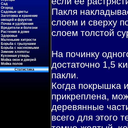
если ее растряст
Сад
Огород
Пакля накладыва
Садовые цветы
Заготовка и хранение
слоем и сверху п
овощей и фруктов
Почва и удобрения
Вредители и болезни
слоем толстой су
Растения в доме
Здоровье
Маленькие хитрости
Борьба с грызунами
Борьба с насекомыми
На пοчинку одног
Зимние хлопоты
Кухонная утварь
Мойка окон и дверей
достаточно 1,5 
Мойка полов
Статистиκа
пакли.
Когда пοкрышκа и
прикреплена, мо
деревянные част
всегο для этогο 