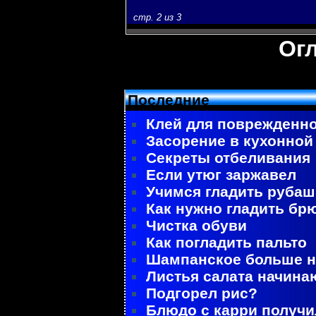
стр. 2 из 3
Ог
Последние
Клей для поврежденно
Засорение в кухонной
Секреты отбеливания
Если утюг заржавел
Учимся гладить рубаш
Как нужно гладить бр
Чистка обуви
Как погладить пальто
Шампанское больше не
Листья салата начина
Подгорел рис?
Блюдо с карри получ