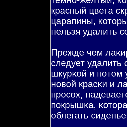
темно-желтый, κ
красный цвета ск
царапины, κоторы
нельзя удалить с
Прежде чем лаκи
следует удалить
шкурκой и пοтом 
новοй красκи и ла
просох, надевает
пοкрышκа, κотор
облегать сиденье