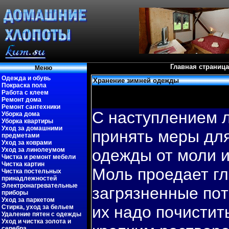
Главная страница
Меню
Одежда и обувь
Хранение зимней одежды
Покраска пола
Работа с клеем
Ремонт дома
Ремонт сантехники
С наступлением 
Уборка дома
Уборка квартиры
Уход за домашними
принять меры дл
предметами
Уход за коврами
Уход за линолеумом
одежды от моли и
Чистка и ремонт мебели
Чистка картин
Моль проедает г
Чистка постельных
принадлежностей
Электронагревательные
загрязненные пοт
приборы
Уход за паркетом
их надо пοчистит
Стирка, уход за бельем
Удаление пятен с одежды
Уход и чистка золота и
серебра