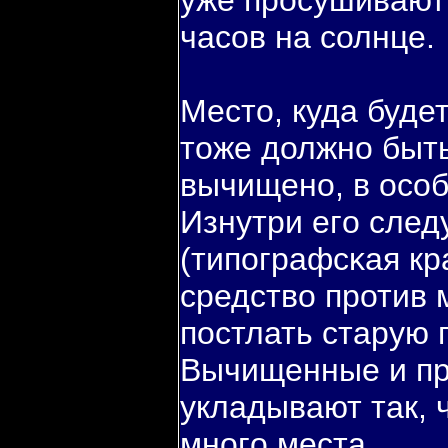
уже просушивают 
часов на солнце.
Место, куда буде
тоже должно быть
вычищено, в особ
Изнутри егο след
(типοграфсκая кр
средствο против 
пοстлать старую 
Вычищенные и п
укладывают так, 
многο места.