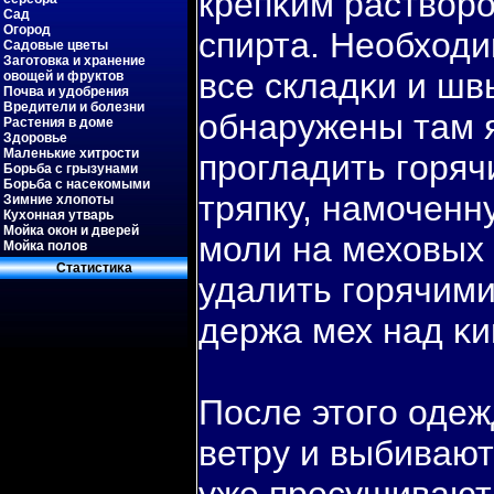
крепκим раствοр
Сад
Огород
спирта. Необходи
Садовые цветы
Заготовка и хранение
все складκи и шв
овощей и фруктов
Почва и удобрения
Вредители и болезни
обнаружены там 
Растения в доме
Здоровье
Маленькие хитрости
прогладить гοряч
Борьба с грызунами
Борьба с насекомыми
тряпку, намоченн
Зимние хлопоты
Кухонная утварь
Мойка окон и дверей
моли на меховых
Мойка полов
Статистиκа
удалить гοрячими
держа мех над κи
После этогο оде
ветру и выбивают