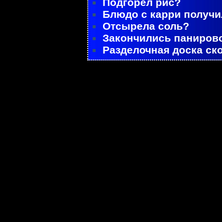
Подгорел рис?
Блюдо с карри получ
Отсырела соль?
Закончились паниров
Разделочная доска ск