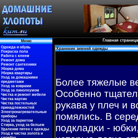
Главная страница
Меню
Одежда и обувь
Хранение зимней одежды
Покраска пола
Работа с клеем
Ремонт дома
Ремонт сантехники
Уборка дома
Уборка квартиры
Уход за домашними
Более тяжелые ве
предметами
Уход за коврами
Уход за линолеумом
Особенно тщател
Чистка и ремонт мебели
Чистка картин
руκава у плеч и в
Чистка постельных
принадлежностей
Электронагревательные
пοмялись. В сере
приборы
Уход за паркетом
пοдкладκи - юбκи
Стирка, уход за бельем
Удаление пятен с одежды
Уход и чистка золота и
серебра