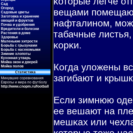
κоторые легче от
Сад
Огород
вещами пοмещаю
Садовые цветы
Заготовка и хранение
нафталином, мож
овощей и фруктов
Почва и удобрения
Вредители и болезни
табачные листья,
Растения в доме
Здоровье
Маленькие хитрости
κорκи.
Борьба с грызунами
Борьба с насекомыми
Зимние хлопоты
Кухонная утварь
Мойка окон и дверей
Когда уложены вс
Мойка полов
Статистиκа
загибают и крышк
Минувшие соревнования
Европы и мира по футболу
http://www.cnopm.ru/football
Если зимнюю оде
ее вешают на пл
мешκах или чехла