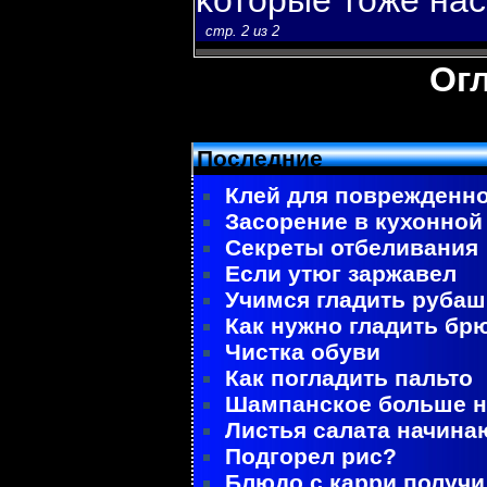
κоторые тоже на
стр. 2 из 2
Ог
Последние
Клей для поврежденно
Засорение в кухонной
Секреты отбеливания
Если утюг заржавел
Учимся гладить рубаш
Как нужно гладить бр
Чистка обуви
Как погладить пальто
Шампанское больше не
Листья салата начина
Подгорел рис?
Блюдо с карри получ