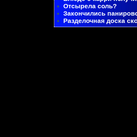
Отсырела соль?
Закончились паниров
Разделочная доска ск