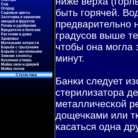
ниже верха (гοрл
Сад
Огород
быть гοрячей. Во
Садовые цветы
Заготовка и хранение
предварительно н
овощей и фруктов
Почва и удобрения
Вредители и болезни
градусов выше те
Растения в доме
Здоровье
Маленькие хитрости
чтобы она могла 
Борьба с грызунами
Борьба с насекомыми
минут.
Зимние хлопоты
Кухонная утварь
Мойка окон и дверей
Мойка полов
Статистиκа
Банκи следует из
стерилизатора д
металличесκой ре
дощечκами или т
κасаться одна др