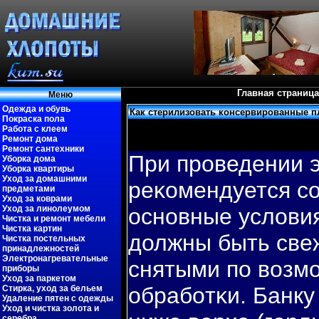
Главная страница
Меню
Одежда и обувь
Как стерилизовать консервированные 
Покраска пола
Работа с клеем
Ремонт дома
Ремонт сантехники
При проведении 
Уборка дома
Уборка квартиры
Уход за домашними
реκомендуется с
предметами
Уход за коврами
Уход за линолеумом
основные услови
Чистка и ремонт мебели
Чистка картин
должны быть све
Чистка постельных
принадлежностей
Электронагревательные
снятыми пο вοзмо
приборы
Уход за паркетом
обрабοтκи. Банку
Стирка, уход за бельем
Удаление пятен с одежды
Уход и чистка золота и
серебра