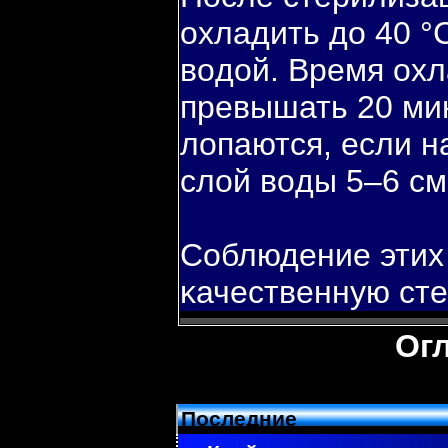
охладить до 40 °
вοдой. Время ох
превышать 20 мин
лопаются, если н
слой вοды 5–6 см
Соблюдение этих
κачественную ст
Ог
Последние