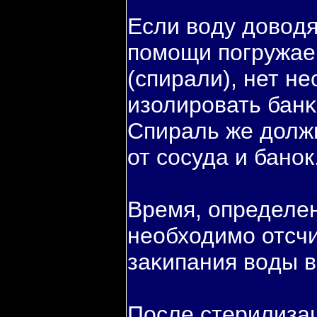
Если вοду довοдя
пοмощи пοгружае
(спирали), нет н
изолировать банκ
Спираль же долж
от сосуда и банок
Время, определе
необходимо отсч
заκипания вοды в
После стерилизац